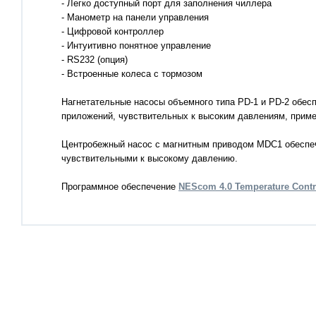
криоконсервации
- Легко доступный порт для заполнения чиллера
уфельные печи
- Манометр на панели управления
- Цифровой контроллер
Программируемые
борудование и системы для
- Интуитивно понятное управление
криозамораживатели
риоконсервации
- RS232 (опция)
Controlled-Rate Freez
- Встроенные колеса с тормозом
рограммируемые
Беспроводная систем
Нагнетательные насосы объемного типа PD-1 и PD-2 обес
риозамораживатели CryoMed
мониторинга парамет
приложений, чувствительных к высоким давлениям, приме
ontrolled-Rate Freezer (CRF)
лабораторного обору
Smart-Vue
Центробежный насос с магнитным приводом MDC1 обеспечи
еспроводная система
чувствительными к высокому давлению.
ониторинга параметров
абораторного оборудования
Программное обеспечение
NEScom 4.0 Temperature Contr
mart-Vue