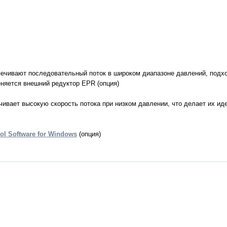
 CryoMed
er (CRF)
а
печивают последовательный поток в широком диапазоне давлений, подх
ров
няется внешний редуктор EPR (опция)
дования
вает высокую скорость потока при низком давлении, что делает их и
ol Software for Windows
(опция)