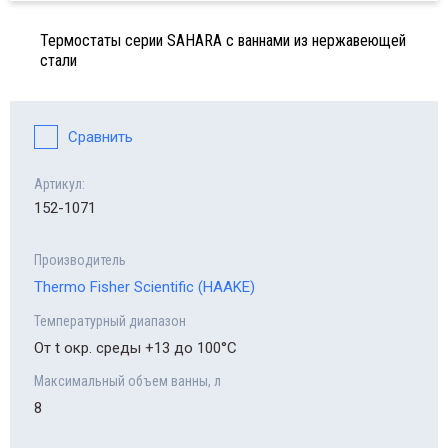
Нагре
иматические камеры Forma
Мороз
-86°C
Термостаты серии SAHARA с ваннами из нержавеющей
Систе
Магни
гревательные плиты
стали
Pure
Мороз
Центр
гнитные мешалки
-86°C
Компл
Savan
систе
Сравнить
нтрифужные вакуумные концентраторы
Мороз
Центр
ant SpeedVac
-86°C
Артикул:
152-1071
Холод
нтрифуги
Мороз
до -8
Производитель
Муфел
одильное и морозильное оборудование
Thermo Fisher Scientific (HAAKE)
Обору
фельные печи
Температурный диапазон
От t окр. среды +13 до 100°C
Прогр
рудование и системы для криоконсервации
Максимальный объем ванны, л
CryoM
8
ограммируемые криозамораживатели
Беспр
oMed Controlled-Rate Freezer (CRF)