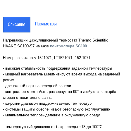
парам
Smart
проводная система мониторинга
аметров лабораторного оборудования
Параметры
Описание
rt-Vue
Нагревающий циркуляционный термостат Thermo Scientific
HAAKE SC100-S7 на базе
контроллера SC100
Номер по каталогу 1521071, LT1521071, 152-1071
- высокая стабильность поддержания заданной температуры
- мощный нагреватель минимизируют время выхода на заданный
режим
- дренажный порт на передней панели
- контроллер может быть развернут на 90° в любую из четырёх
сторон относительно ванны
- широкий диапазон поддерживаемых температур
- системы защиты обеспечивают безопасную эксплуатацию
- минимальное тепловыделение в окружающую среду
- температурный диапазон от t окр. среды +13 до 100°C