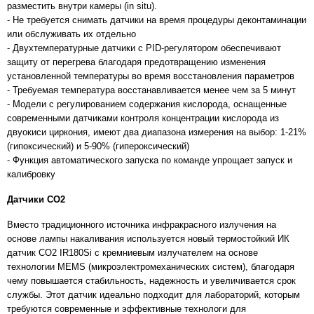
разместить внутри камеры (in situ).
- Не требуется снимать датчики на время процедуры деконтаминации
или обслуживать их отдельно
- Двухтемпературные датчики с PID-регулятором обеспечивают
защиту от перегрева благодаря предотвращению изменения
установленной температуры во время восстановления параметров
- Требуемая температура восстанавливается менее чем за 5 минут
- Модели с регулированием содержания кислорода, оснащенные
современными датчиками контроля концентрации кислорода из
двуокиси циркония, имеют два диапазона измерения на выбор: 1-21%
(гипоксический) и 5-90% (гипероксический)
- Функция автоматического запуска по команде упрощает запуск и
калибровку
Датчики CO2
Вместо традиционного источника инфракрасного излучения на
основе лампы накаливания используется новый термостойкий ИК
датчик CO2 IR180Si с кремниевым излучателем на основе
технологии MEMS (микроэлектромеханических систем), благодаря
чему повышается стабильность, надежность и увеличивается срок
службы. Этот датчик идеально подходит для лабораторий, которым
требуются современные и эффективные технологи для