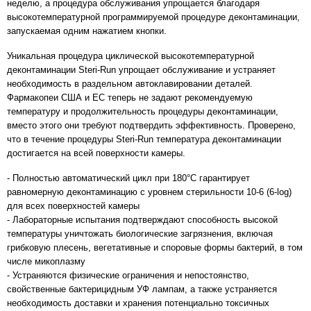
неделю, а процедура обслуживания упрощается благодаря
высокотемпературной программируемой процедуре деконтаминации,
запускаемая одним нажатием кнопки.
Уникальная процедура циклической высокотемпературной
деконтаминации Steri-Run упрощает обслуживание и устраняет
необходимость в раздельном автоклавировании деталей.
Фармакопеи США и ЕС теперь не задают рекомендуемую
температуру и продолжительность процедуры деконтаминации,
вместо этого они требуют подтвердить эффективность. Проверено,
что в течение процедуры Steri-Run температура деконтаминации
достигается на всей поверхности камеры.
- Полностью автоматический цикл при 180°C гарантирует
равномерную деконтаминацию с уровнем стерильности 10-6 (6-log)
для всех поверхностей камеры
- Лабораторные испытания подтверждают способность высокой
температуры уничтожать биологические загрязнения, включая
грибковую плесень, вегетативные и споровые формы бактерий, в том
числе микоплазму
- Устраняются физические ограничения и непостоянство,
свойственные бактерицидным УФ лампам, а также устраняется
необходимость доставки и хранения потенциально токсичных