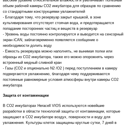
высокий уровень относительной влажности и увеличивает полезный
объем рабочей камеры СО2 инкубатора для образцов по сравнению
со стандартными конструкциями увлажнителей
- Благодаря тому, что резервуар закрыт крышкой, в зоне
культивирования отсутствует стоячая вода, и предотвращается
попадание посторонних частиц и веществ в резервуар
- Уровень воды постоянно контролируется и выводится на сенсорный
экран iCAN, заблаговременно появляется сообщение о
необходимости долить воду
- Емкость резервуара можно наполнять, не вынимая полки или
образцы из СО2 инкубатора, также его можно опорожнять через
встроенный медный сливной кран
- Газы (CO2 и опционально N2 /O2 ) перед поступлением в камеру
подвергаются увлажнению, благодаря чему поддерживаются
постоянные равномерные условия атмосферы внутри камеры СО2
инкубатора
Защита от контаминации
В CO2 инкубаторах Heracell VIOS используются новейшие
разработки в области технологий защиты от контаминации, которые
защищают в СО2 инкубаторе воздух, поверхности и воду для
увлажнения. Культуры клеток защищены круглые сутки, 7 дней в