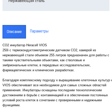
Нержавеющая сталь
парам
Smart
проводная система мониторинга
аметров лабораторного оборудования
rt-Vue
Параметры
Описание
CO2 инкубатор Heracell VIOS
250i с термокондуктометрическим датчиком CO2, камерой из
нержавеющей стали объемом 255 литров предназначен для работы с
такими чувствительными объектами, как стволовые и
эмбриональные клетки, в передовых исследовательских,
фармацевтических и клинических разработках.
Благодаря комплексному подходу к выращиванию клеточных культур н
VIOS обеспечивает все необходимое для самых сложных областей
применения. Инкубаторы оснащены последним технологическим
достижениям в борьбе с контаминацией и в обеспечении постоянных
условий роста клеток в сочетании с проверенными и надежными
функциями.