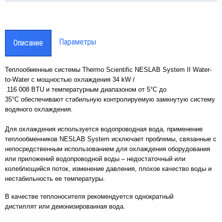
парам
Smart
проводная система мониторинга
аметров лабораторного оборудования
rt-Vue
Параметры
Описание
Теплообменные системы Thermo Scientific NESLAB System II Water-
to-Water с мощностью охлаждения
34 kW /
116 008 BTU
и температурным диапазоном от 5°C до
35°C обеспечивают стабильную контролируемую замкнутую систему
водяного охлаждения.
Для охлаждения используется водопроводная вода, применение
теплообменников NESLAB System исключает проблемы, связанные с
непосредственным использованием для охлаждения оборудования
или приложений водопроводной воды – недостаточный или
колеблющийся поток, изменение давления, плохое качество воды и
нестабильность ее температуры.
В качестве теплоносителя рекомендуется однократный
дистиллят или деионизированная вода.