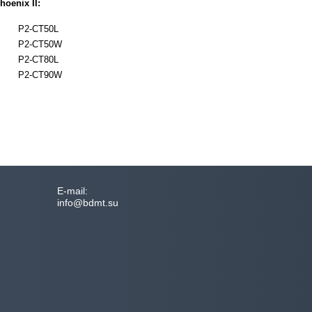
oenix II:
P2-CT50L
P2-CT50W
P2-CT80L
P2-CT90W
Е-mail:
info@bdmt.su