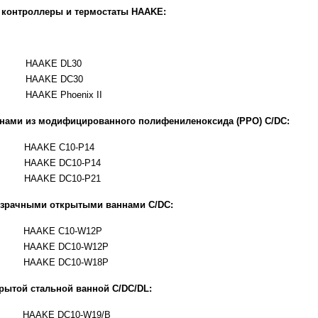
контроллеры и термостаты HAAKE:
HAAKE DL30
HAAKE DC30
HAAKE Phoenix II
ннами из модифицированного полифениленоксида (PPO) C/DC:
HAAKE C10-P14
HAAKE DC10-P14
HAAKE DC10-P21
озрачными открытыми ваннами C/DC:
HAAKE C10-W12P
HAAKE DC10-W12P
HAAKE DC10-W18P
рытой стальной ванной C/DC/DL:
HAAKE DC10-W19/B