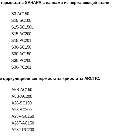
термостаты SAHARA с ваннами из нержавеющей стали:
S3-AC150
S15-SC100
 CryoMed
S15-SC150L
er (CRF)
S15-AC200
S15-PC201
а
S30-SC150
ров
S30-AC150
дования
S30-PC200
S30-PC201
 циркуляционные термостаты криостаты ARCTIC:
A5B-AC150
A5B-AC200
A28-SC150
A28-AC200
A28F-SC150
A28F-AC150
A28F-PC200