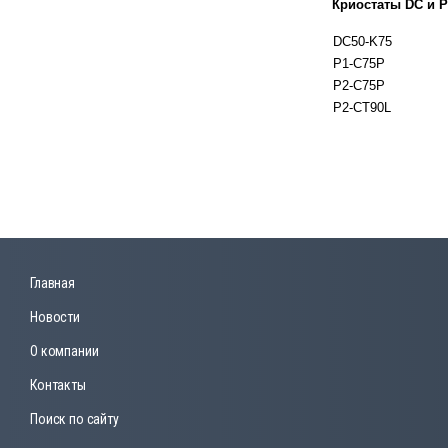
Криостаты DС и Ph
DC50-K75
P1-C75P
P2-C75P
P2-CT90L
Главная
Новости
О компании
Контакты
Поиск по сайту