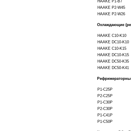
HAAKE P1-B7
HAAKE P2-W45
HAAKE P2-W26
Охлаждающие (ре
HAAKE C10-K10
HAAKE DC10-K10
HAAKE C10-K15
HAAKE DC10-K15
HAAKE DC50-K35
HAAKE DC50-K41
Рефрижераторные
P1-C25P
P2-C25P
P1-C30P
P2-C30P
P1-C41P
P1-C50P