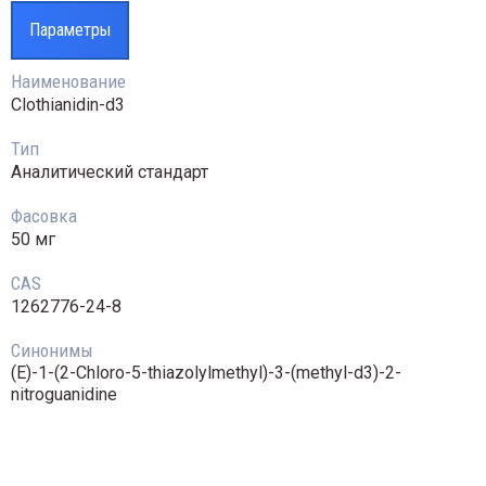
парам
Параметры
Smart
проводная система мониторинга
аметров лабораторного оборудования
Наименование
rt-Vue
Clothianidin-d3
Тип
Аналитический стандарт
Фасовка
50 мг
CAS
1262776-24-8
Синонимы
(E)-1-(2-Chloro-5-thiazolylmethyl)-3-(methyl-d3)-2-
nitroguanidine