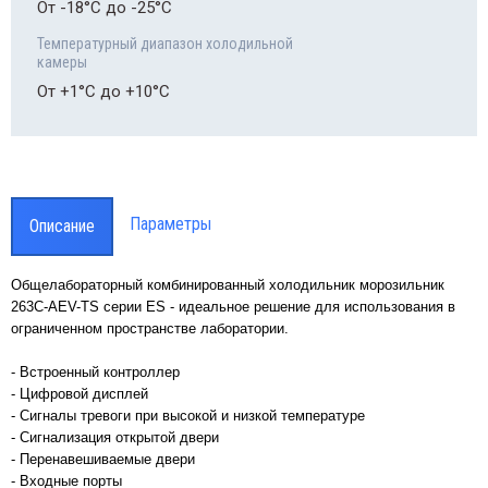
От -18°С до -25°С
парам
Smart
Температурный диапазон холодильной
проводная система мониторинга
камеры
аметров лабораторного оборудования
rt-Vue
От +1°С до +10°С
Параметры
Описание
Общелабораторный комбинированный холодильник морозильник
263C-AEV-TS серии ES - идеальное решение для использования в
ограниченном пространстве лаборатории.
- Встроенный контроллер
- Цифровой дисплей
- Сигналы тревоги при высокой и низкой температуре
- Сигнализация открытой двери
- Перенавешиваемые двери
- Входные порты