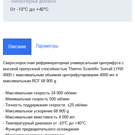
Температурный диапазон
парам
От -10°C до +40°C
Smart
проводная система мониторинга
аметров лабораторного оборудования
rt-Vue
Параметры
Описание
Сверхскоростная рефрижераторная универсальная центрифуга с
высокой пропускной способностью Thermo Scientific Sorvall LYNX
4000 с максимальным объемом центрифугирования 4000 мл и
максимальным RCF 68 905 g
- Максимальная скорость 24 000 об/мин
- Минимальная скорость 500 об/мин
- Точность поддержания скорости ±25 об/мин
- Максимальное ускорение 68 905 g
- Максимальная вместимость 4 000 мл
- Температурный диапазон от -10°C до +40°C
- Функция предварительного охлаждения