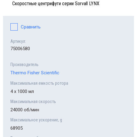
Нагре
иматические камеры Forma
Скоростные центрифуги серии Sorvall LYNX
Мороз
-86°C
Систе
Магни
гревательные плиты
Pure
Мороз
Сравнить
Центр
гнитные мешалки
-86°C
Компл
Savan
систе
Артикул:
нтрифужные вакуумные концентраторы
Мороз
75006580
Центр
ant SpeedVac
-86°C
Производитель
Холод
нтрифуги
Мороз
Thermo Fisher Scientific
до -8
Муфел
одильное и морозильное оборудование
Максимальная емкость ротора
4 х 1000 мл
Обору
фельные печи
Максимальная скорость
24000 об/мин
Прогр
рудование и системы для криоконсервации
CryoM
Максимальное ускорение, g
68905
ограммируемые криозамораживатели
Беспр
oMed Controlled-Rate Freezer (CRF)