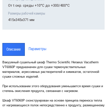
парам
От t окр. среды +10°С до +300/400°С
Smart
проводная система мониторинга
Размеры рабочей камеры
аметров лабораторного оборудования
415х345х371 мм
rt-Vue
Параметры
Описание
Вакуумный сушильный шкаф Thermo Scientific Heraeus Vacutherm
VT6060P предназначен для сушки термочувствительных
материалов, агрессивных растворителей и химикатов, остаточной
сушки сложных изделий.
При использовании этого оборудования уменьшается время сушки и
степень окисления продукта, связанная с нагревом.
Шкаф VT6060P
сконструирован на основе принципа переноса тепла
от нагревающихся полок непосредственно к продукту, размещенному